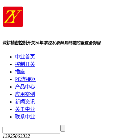
深耕精密控制开关26年
掌控从原料到终端的垂直全制程
中业首页
控制开关
插座
PE连接器
产品中心
应用案例
新闻资讯
关于中业
联系中业
13925863332