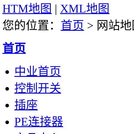
HTM地图
|
XML地图
您的位置：
首页
> 网站地
首页
中业首页
控制开关
插座
PE连接器