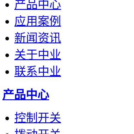
产品中心
应用案例
新闻资讯
关于中业
联系中业
产品中心
控制开关