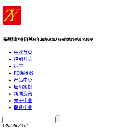
深耕精密控制开关26年
掌控从原料到终端的垂直全制程
中业首页
控制开关
插座
PE连接器
产品中心
应用案例
新闻资讯
关于中业
联系中业
13925863332