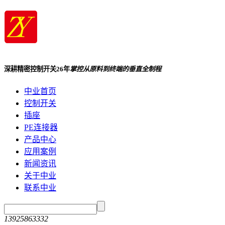
深耕精密控制开关26年
掌控从原料到终端的垂直全制程
中业首页
控制开关
插座
PE连接器
产品中心
应用案例
新闻资讯
关于中业
联系中业
13925863332