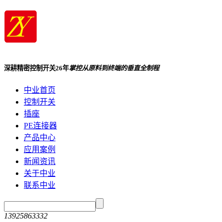
深耕精密控制开关26年
掌控从原料到终端的垂直全制程
中业首页
控制开关
插座
PE连接器
产品中心
应用案例
新闻资讯
关于中业
联系中业
13925863332