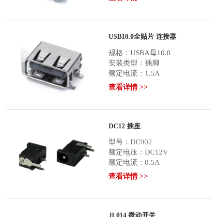
位数：4
I
P等级：IP67
USB10.0全贴片 连接器
规格：USBA母10.0
安装类型：插脚
额定电流：1.5A
端口数量：1
查看详情 >>
IP等级：IP20
额定电压：30
DC12 插座
型号：DC002
额定电压：DC12V
额定电流：0.5A
品牌：中业
查看详情 >>
JL014 微动开关